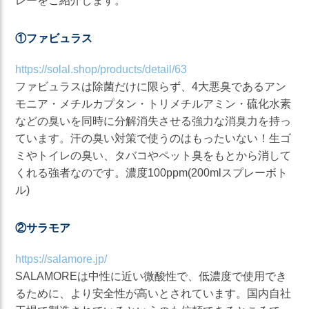
レーをご紹介します。
①ファビュラス
https://solal.shop/products/detail/63
ファビュラスは除菌だけに限らず、4大悪臭であるアン
モニア・メチルカプタン・トリメチルアミン・硫化水素
などの臭いを同時に分解消失させる強力な消臭力を持っ
ています。汗の臭い対策で使うのはもったいない！生ゴ
ミやトイレの臭い、タバコやペット臭をもとから消して
くれる強者なのです。濃度100ppm(200mlスプレーボト
ル)
②サラモア
https://salamore.jp/
SALAMOREは中性に近い微酸性で、低濃度で使用でき
るために、より安全性が高いとされています。国内自社