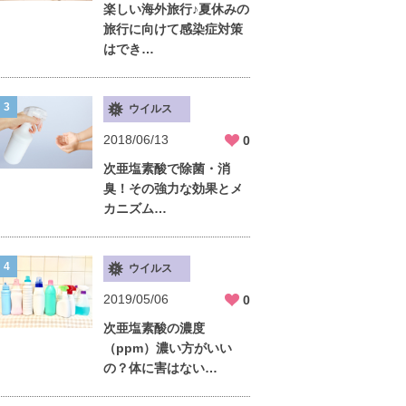
楽しい海外旅行♪夏休みの
旅行に向けて感染症対策
はでき…
ウイルス
2018/06/13
0
次亜塩素酸で除菌・消
臭！その強力な効果とメ
カニズム…
ウイルス
2019/05/06
0
次亜塩素酸の濃度
（ppm）濃い方がいい
の？体に害はない…