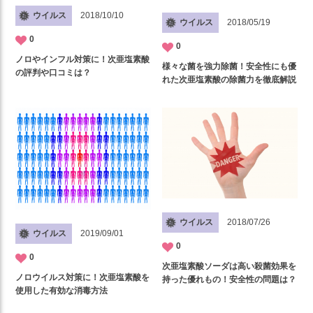
ウイルス
2018/10/10
ウイルス
2018/05/19
0
0
ノロやインフル対策に！次亜塩素酸
様々な菌を強力除菌！安全性にも優
の評判や口コミは？
れた次亜塩素酸の除菌力を徹底解説
ウイルス
2018/07/26
ウイルス
2019/09/01
0
0
次亜塩素酸ソーダは高い殺菌効果を
ノロウイルス対策に！次亜塩素酸を
持った優れもの！安全性の問題は？
使用した有効な消毒方法